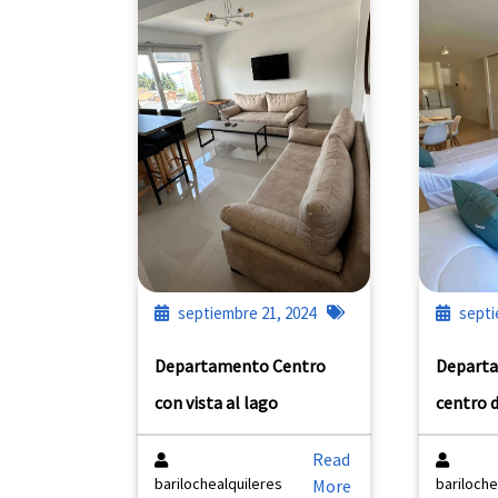
septiembre 21, 2024
septi
Departamento Centro
Departa
con vista al lago
centro 
Read
barilochealquileres
bariloche
More