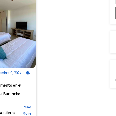
embre 9, 2024
mento en el
de Bariloche
Read
alquileres
More