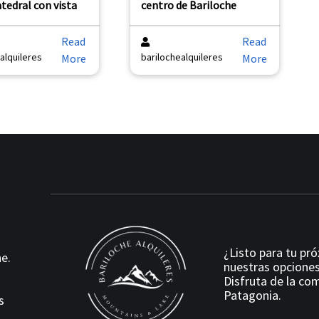
tedral con vista
centro de Bariloche
Read
Read
alquileres
barilochealquileres
More
More
¿Listo para tu pr
e.
nuestras opciones
Disfruta de la com
Patagonia.
s