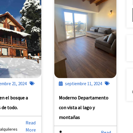
embre 21, 2024
septiembre 11, 2024
en el bosque a
Moderno Departamento
 de todo.
con vista al lago y
montañas
Read
alquileres
More
Read